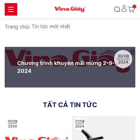
Tin tức mới nhất
Trang chủ
30/08
2024
Chương trình khuyến mãi mừng 2-9-
2024
T
Ấ
T
C
Ả
T
I
N
T
Ứ
C
30/08
27/08
2024
2024