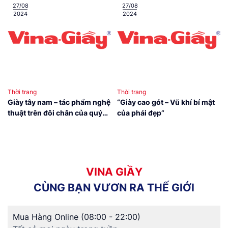
27/08
27/08
2024
2024
Thời trang
Thời trang
Giày tây nam – tác phẩm nghệ
“Giày cao gót – Vũ khí bí mật
thuật trên đôi chân của quý
của phái đẹp”
ông
V
I
N
A
G
I
Ầ
Y
C
Ù
N
G
B
Ạ
N
V
Ư
Ơ
N
R
A
T
H
Ế
G
I
Ớ
I
Mua Hàng Online (08:00 - 22:00)