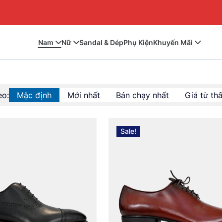
Nam
Nữ
Sandal & Dép
Phụ Kiện
Khuyến Mãi
eo:
Mặc định
Mới nhất
Bán chạy nhất
Giá từ th
Sale!