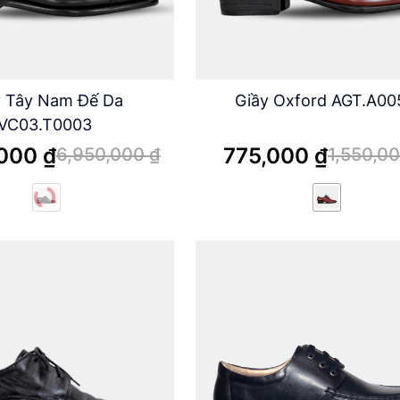
y Tây Nam Đế Da
Giầy Oxford AGT.A00
VC03.T0003
,000
₫
775,000
₫
6,950,000
₫
1,550,0