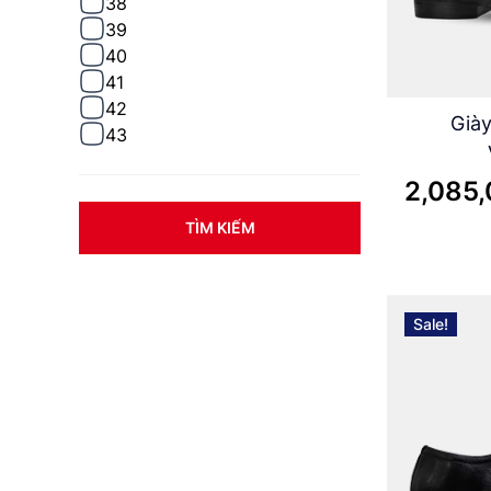
38
39
40
41
42
Già
43
2,085
TÌM KIẾM
Sale!