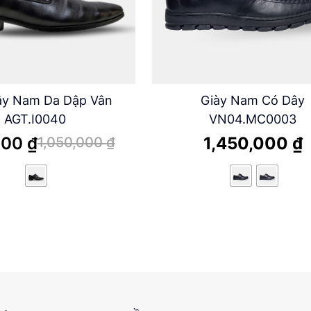
ây Nam Da Dập Vân
Giày Nam Có Dây
AGT.I0040
VN04.MC0003
000
₫
1,450,000
₫
1,050,000
₫