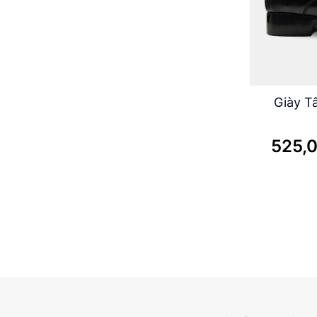
Giày T
525,