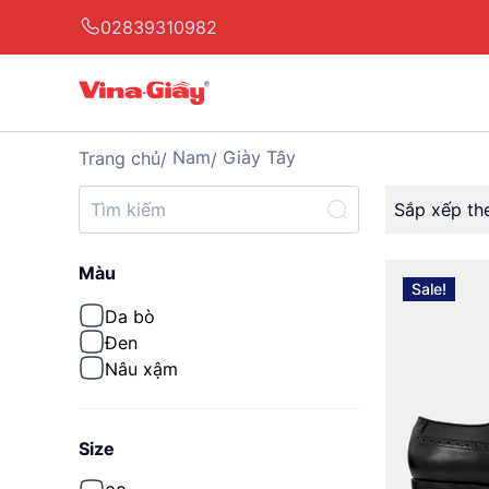
02839310982
Nam
Giày Tây
Trang chủ
Sắp xếp th
Màu
Sale!
Da bò
Đen
Nâu xậm
Size