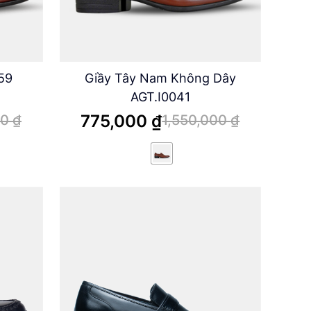
59
Giầy Tây Nam Không Dây
AGT.I0041
775,000
₫
00
₫
1,550,000
₫