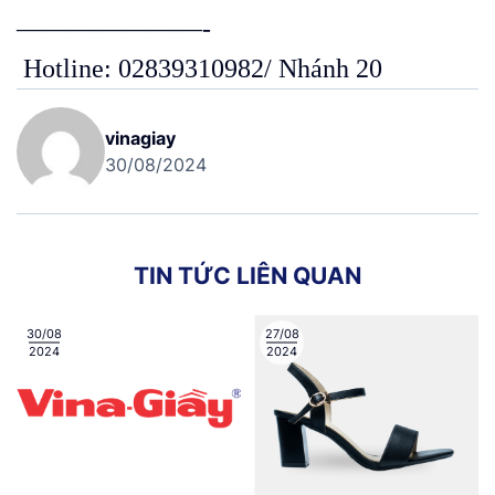
———————-
Hotline: 02839310982/ Nhánh 20
vinagiay
30/08/2024
T
I
N
T
Ứ
C
L
I
Ê
N
Q
U
A
N
30/08
27/08
2024
2024