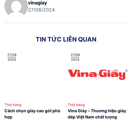
vinagiay
27/08/2024
T
I
N
T
Ứ
C
L
I
Ê
N
Q
U
A
N
27/08
27/08
2024
2024
Thời trang
Thời trang
Cách chọn giày cao gót phù
Vina Giày – Thương hiệu giày
hợp
dép Việt Nam chất lượng