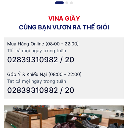
V
I
N
A
G
I
Ầ
Y
C
Ù
N
G
B
Ạ
N
V
Ư
Ơ
N
R
A
T
H
Ế
G
I
Ớ
I
Mua Hàng Online (08:00 - 22:00)
Tất cả mọi ngày trong tuần
02839310982 / 20
Góp Ý & Khiếu Nại (08:00 - 22:00)
Tất cả mọi ngày trong tuần
02839310982 / 20