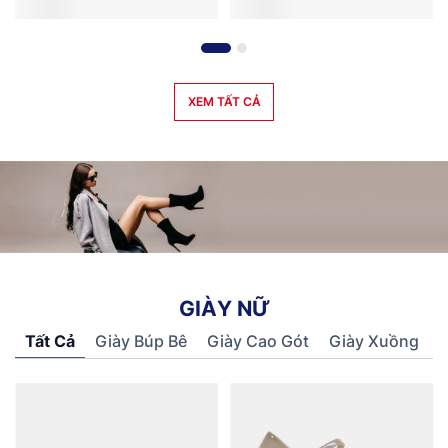
XEM TẤT CẢ
G
I
À
Y
N
Ữ
Tất Cả
Giày Búp Bê
Giày Cao Gót
Giày Xuồng
S