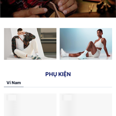
P
H
Ụ
K
I
Ệ
N
Ví Nam