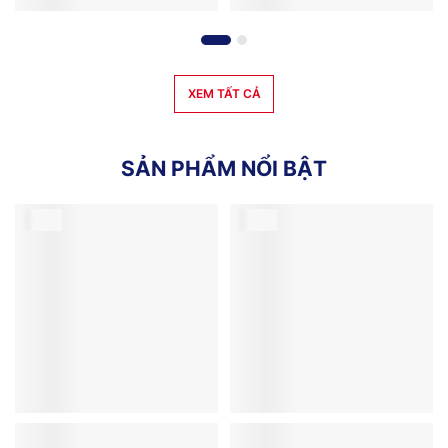
XEM TẤT CẢ
S
Ả
N
P
H
Ẩ
M
N
Ổ
I
B
Ậ
T