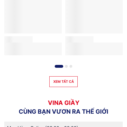
XEM TẤT CẢ
V
I
N
A
G
I
Ầ
Y
C
Ù
N
G
B
Ạ
N
V
Ư
Ơ
N
R
A
T
H
Ế
G
I
Ớ
I