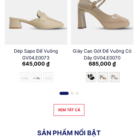
Dép Sapo Đế Vuông
Giày Cao Gót Đế Vuông Có
GV04.E0073
Dây GV04.E0070
645,000
₫
685,000
₫
XEM TẤT CẢ
S
Ả
N
P
H
Ẩ
M
N
Ổ
I
B
Ậ
T