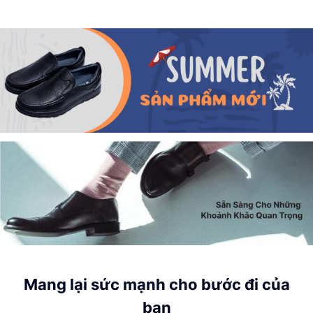
M
a
n
g
l
ạ
i
s
ứ
c
m
ạ
n
h
c
h
o
b
ư
ớ
c
đ
i
c
ủ
a
b
ạ
n