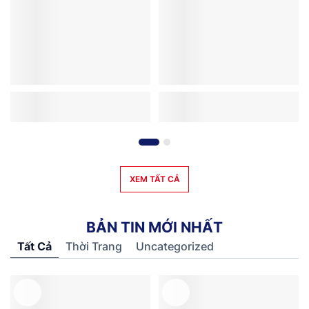
XEM TẤT CẢ
B
Ả
N
T
I
N
M
Ớ
I
N
H
Ấ
T
Tất Cả
Thời Trang
Uncategorized