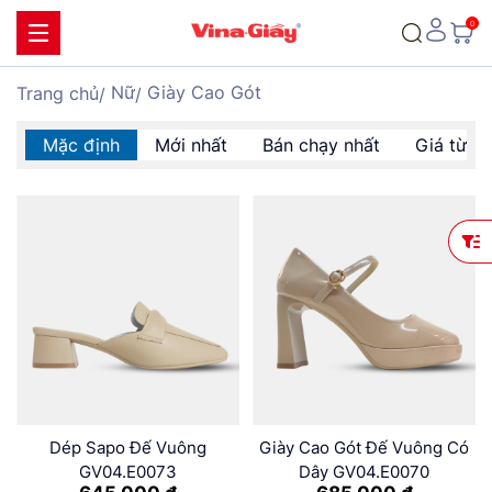
Nữ
Giày Cao Gót
Trang chủ
Mặc định
Mới nhất
Bán chạy nhất
Giá từ t
Dép Sapo Đế Vuông
Giày Cao Gót Đế Vuông Có
GV04.E0073
Dây GV04.E0070