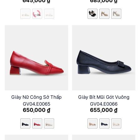
645,000
₫
685,000
₫
Giày Nữ Công Sở Thấp
Giày Bít Mũi Gót Vuông
GV04.E0065
GV04.E0066
650,000
₫
655,000
₫