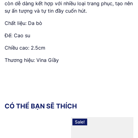
còn dễ dàng kết hợp với nhiều loại trang phục, tạo nên
sự ấn tượng và tự tin đầy cuốn hút.
Chất liệu: Da bò
Đế: Cao su
Chiều cao: 2.5cm
Thương hiệu: Vina Giầy
C
Ó
T
H
Ể
B
Ạ
N
S
Ẽ
T
H
Í
C
H
Sale!