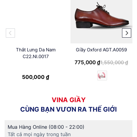
Thắt Lưng Da Nam
Giầy Oxford AGT.A0059
C22.NI.0017
775,000
₫
1,550,000
₫
500,000
₫
V
I
N
A
G
I
Ầ
Y
C
Ù
N
G
B
Ạ
N
V
Ư
Ơ
N
R
A
T
H
Ế
G
I
Ớ
I
Mua Hàng Online (08:00 - 22:00)
Tất cả mọi ngày trong tuần