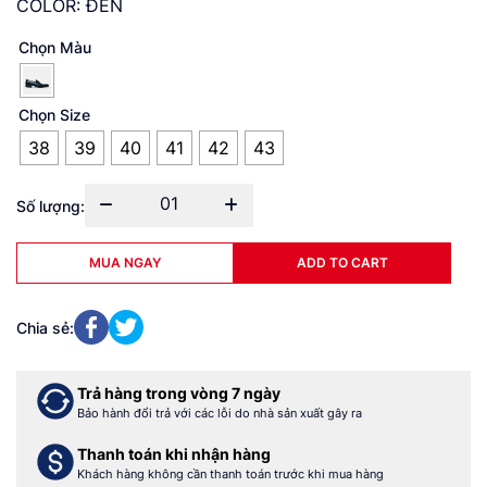
COLOR: ĐEN
Chọn Màu
Chọn Size
38
39
40
41
42
43
01
Số lượng:
Giày
Loafer
MUA NGAY
ADD TO CART
Nam
Mũi
Nhọn
Chia sẻ:
AGT.I0042
quantity
Trả hàng trong vòng 7 ngày
Bảo hành đổi trả với các lỗi do nhà sản xuất gây ra
Thanh toán khi nhận hàng
Khách hàng không cần thanh toán trước khi mua hàng