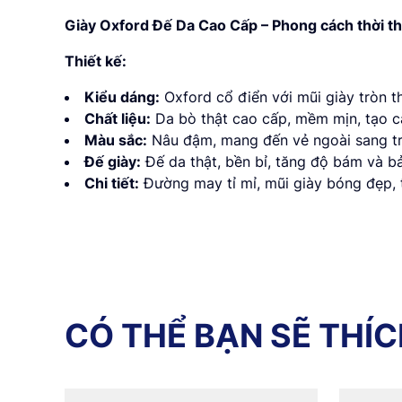
Giày Oxford Đế Da Cao Cấp – Phong cách thời t
Thiết kế:
Kiểu dáng:
Oxford cổ điển với mũi giày tròn th
Chất liệu:
Da bò thật cao cấp, mềm mịn, tạo c
Màu sắc:
Nâu đậm, mang đến vẻ ngoài sang trọ
Đế giày:
Đế da thật, bền bỉ, tăng độ bám và bả
Chi tiết:
Đường may tỉ mỉ, mũi giày bóng đẹp, 
C
Ó
T
H
Ể
B
Ạ
N
S
Ẽ
T
H
Í
C