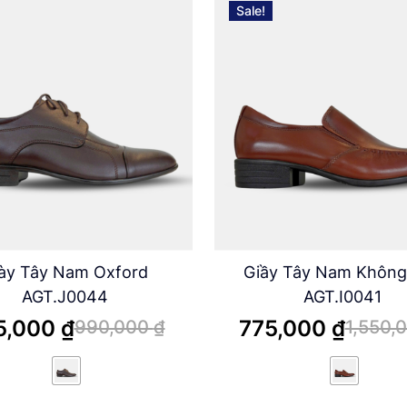
Sale!
ày Tây Nam Oxford
Giầy Tây Nam Không
AGT.J0044
AGT.I0041
5,000
₫
775,000
₫
990,000
₫
1,550,