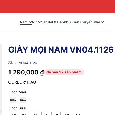
Nam
Nữ
Sandal & Dép
Phụ Kiện
Khuyến Mãi
GIÀY MỌI NAM VN04.1126
SKU:
VN04.1126
1,290,000
₫
CORLOR: NÂU
Chọn Màu
Chọn Size