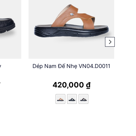
y
Dép Nam Đế Nhẹ VN04.D0011
₫
420,000
₫