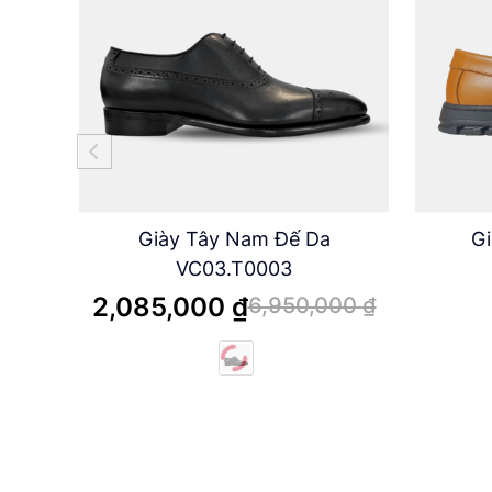
Giày Tây Nam Đế Da
Gi
VC03.T0003
2,085,000
₫
6,950,000
₫