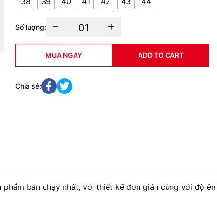
38
39
40
41
42
43
44
01
Số lượng:
Giày
Mọi
Nam
MUA NGAY
ADD TO CART
VN04.1126
quantity
Chia sẻ:
hẩm bán chạy nhất, với thiết kế đơn giản cùng với độ êm á