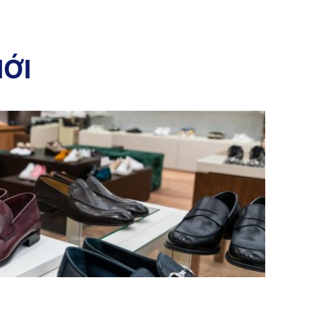
I
Ớ
I