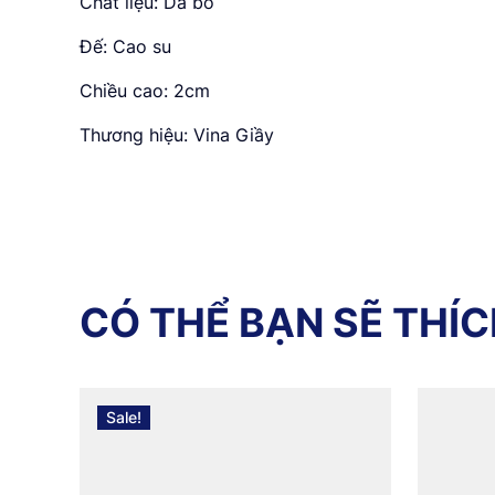
Chất liệu: Da bò
Đế: Cao su
Chiều cao: 2cm
Thương hiệu: Vina Giầy
C
Ó
T
H
Ể
B
Ạ
N
S
Ẽ
T
H
Í
C
Sale!