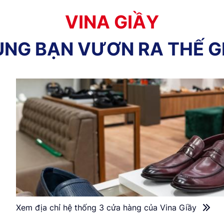
V
I
N
A
G
I
Ầ
Y
Ù
N
G
B
Ạ
N
V
Ư
Ơ
N
R
A
T
H
Ế
G
Xem địa chỉ hệ thống 3 cửa hàng của Vina Giầy