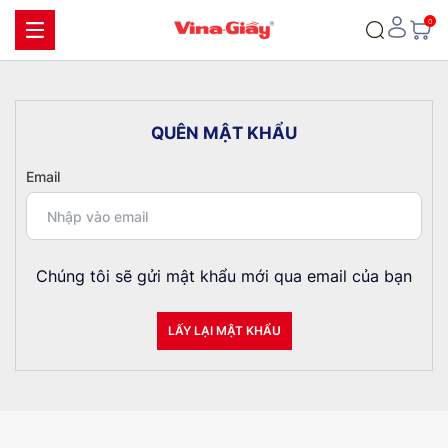
Q
U
Ê
N
M
Ậ
T
K
H
Ẩ
U
Email
Chúng tôi sẽ gửi mật khẩu mới qua email của bạn
LẤY LẠI MẬT KHẨU