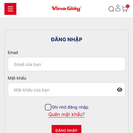
Đ
Ă
N
G
N
H
Ậ
P
Email
Mật khẩu
Ghi nhớ đăng nhập
Quên mật khẩu?
ĐĂNG NHẬP