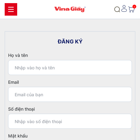
Đ
Ă
N
G
K
Ý
Họ và tên
Email
Số điện thoại
Mật khẩu